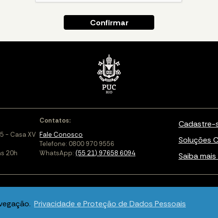
Contatos:
Cadastre-
5 - Casa XV
Fale Conosco
Soluções C
Telefone: 0800 970 9556
às 20h
WhatsApp:
(55 21) 97658 6094
Saiba mais 
avegação.
Privacidade e Proteção de Dados Pessoais