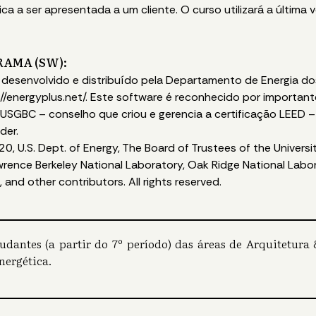
a a ser apresentada a um cliente. O curso utilizará a última 
RAMA (SW):
, desenvolvido e distribuído pela Departamento de Energia d
//energyplus.net/. Este software é reconhecido por important
, USGBC – conselho que criou e gerencia a certificação LEED 
der.
, U.S. Dept. of Energy, The Board of Trustees of the University
Lawrence Berkeley National Laboratory, Oak Ridge National Lab
, and other contributors. All rights reserved.
tudantes (a partir do 7º período) das áreas de Arquitetur
nergética.