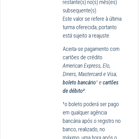
restante(s) no(s) mês(es)
subsequente(s).
Este valor se refere à última
turma oferecida, portanto
está sujeito a reajuste.
Aceita-se pagamento com
cartões de crédito
American Express
, Elo,
Diners, Mastercard e Visa;
boleto bancário
¹
e
cartões
de débito²
.
¹
o boleto poderá ser pago
em qualquer agência
bancária após o registro no
banco, realizado, no
máximo, uma hora após o