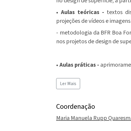
no design de superfície, a parti
• Aulas teóricas -
textos di
projeções de vídeos e imagens 
- metodologia da BFR Boa Form
nos projetos de design de super
• Aulas práticas -
aprimoramen
Ler Mais
Coordenação
Maria Manuela Rupp Quaresm