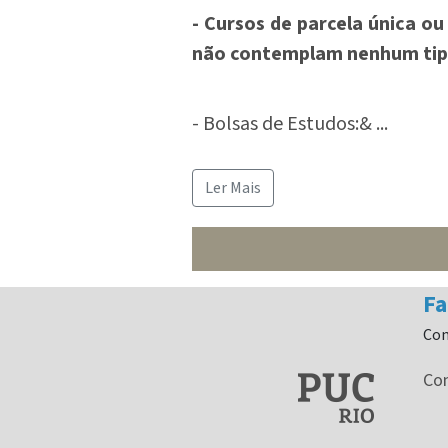
- Cursos de parcela única o
não contemplam nenhum tip
- Bolsas de Estudos:&
...
Ler Mais
Fa
Co
Co