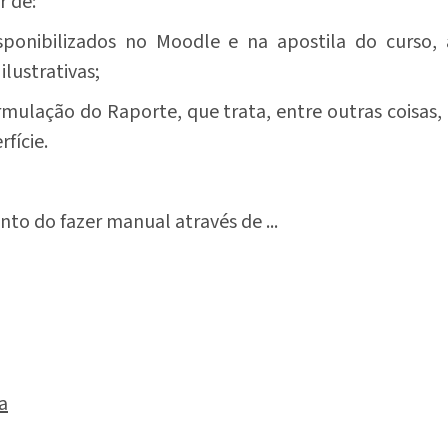
r de:
sponibilizados no Moodle e na apostila do curso
ilustrativas;
ulação do Raporte, que trata, entre outras coisas,
fície.
to do fazer manual através de
...
a