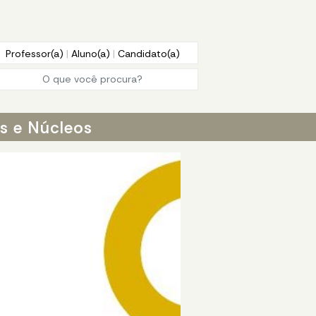
Professor(a)
|
Aluno(a)
|
Candidato(a)
os e Núcleos