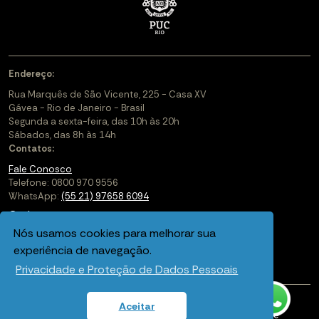
Endereço:
Rua Marquês de São Vicente, 225 - Casa XV
Gávea - Rio de Janeiro - Brasil
Segunda a sexta-feira, das 10h às 20h
Sábados, das 8h às 14h
Contatos:
Fale Conosco
Telefone: 0800 970 9556
WhatsApp:
(55 21) 97658 6094
Cadastre-se
Nós usamos cookies para melhorar sua
Soluções Corporativas
experiência de navegação.
Saiba mais sobre a PUC-Rio Digital
Privacidade e Proteção de Dados Pessoais
Aceitar
Política de privacidade