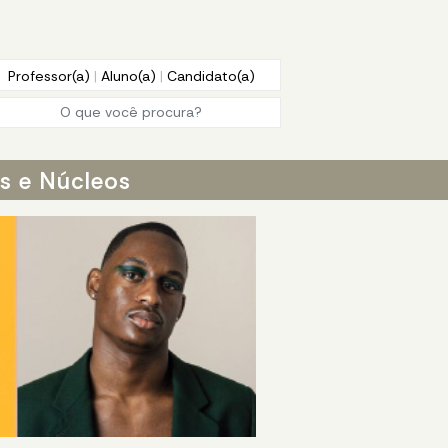
Professor(a)
|
Aluno(a)
|
Candidato(a)
os e Núcleos