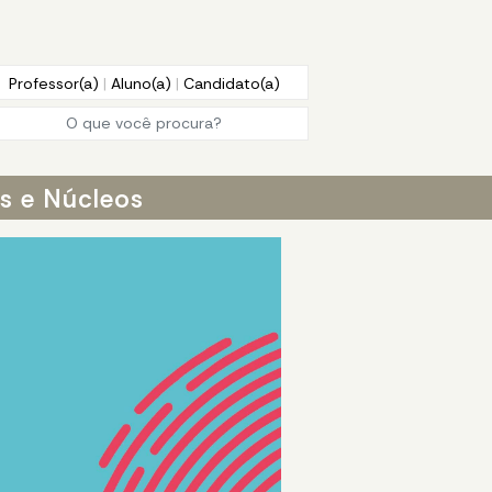
Professor(a)
|
Aluno(a)
|
Candidato(a)
os e Núcleos