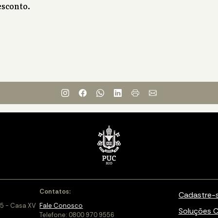
sconto.
Contatos:
Cadastre-
5 - Casa XV
Fale Conosco
Soluções C
Telefone: 0800 970 9556