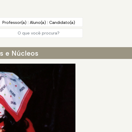
Professor(a)
|
Aluno(a)
|
Candidato(a)
os e Núcleos