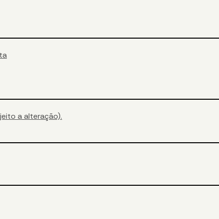
sta
eito a alteração).