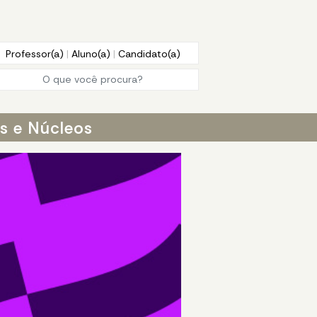
Professor(a)
|
Aluno(a)
|
Candidato(a)
os e Núcleos